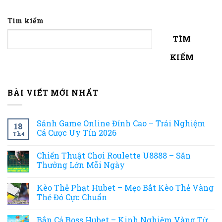
Tìm kiếm
TÌM
KIẾM
BÀI VIẾT MỚI NHẤT
Sảnh Game Online Đỉnh Cao – Trải Nghiệm
18
Cá Cược Uy Tín 2026
Th4
Chiến Thuật Chơi Roulette U8888 – Săn
Thưởng Lớn Mỗi Ngày
Kèo Thẻ Phạt Hubet – Mẹo Bắt Kèo Thẻ Vàng
Thẻ Đỏ Cực Chuẩn
Bắn Cá Boss Hubet – Kinh Nghiệm Vàng Từ