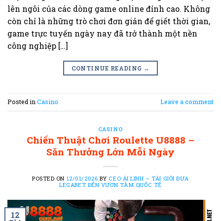
lên ngôi của các dòng game online đỉnh cao. Không
còn chỉ là những trò chơi đơn giản để giết thời gian,
game trực tuyến ngày nay đã trở thành một nền
công nghiệp […]
CONTINUE READING
→
Posted in
Casino
Leave a comment
CASINO
Chiến Thuật Chơi Roulette U8888 –
Săn Thưởng Lớn Mỗi Ngày
POSTED ON
12/01/2026
BY
CEO ÁI LINH – TÀI GIỎI ĐƯA
LEGABET ĐẾN VƯƠN TẦM QUỐC TẾ
12