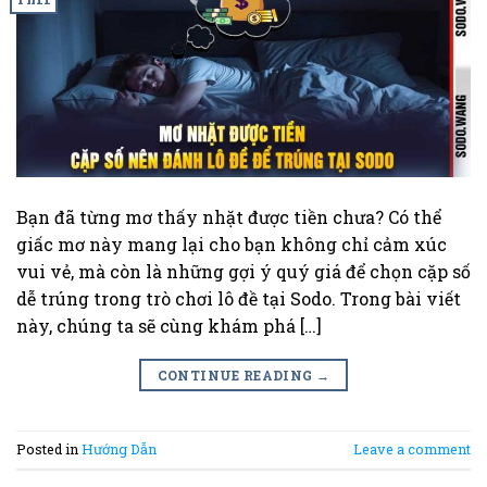
Bạn đã từng mơ thấy nhặt được tiền chưa? Có thể
giấc mơ này mang lại cho bạn không chỉ cảm xúc
vui vẻ, mà còn là những gợi ý quý giá để chọn cặp số
dễ trúng trong trò chơi lô đề tại Sodo. Trong bài viết
này, chúng ta sẽ cùng khám phá […]
CONTINUE READING
→
Posted in
Hướng Dẫn
Leave a comment