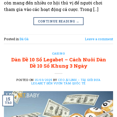
còn mang đến nhiều cơ hội thú vị để người chơi
tham gia vào các hoạt động cá cược. Trong […]
CONTINUE READING
→
Posted in
Đá Gà
Leave a comment
CASINO
Dàn Đề 10 Số Legabet – Cách Nuôi Dàn
Đề 10 Số Khung 3 Ngày
POSTED ON
15/03/2025
BY
CEO ÁI LINH – TÀI GIỎI ĐƯA
LEGABET ĐẾN VƯƠN TẦM QUỐC TẾ
15
Th3