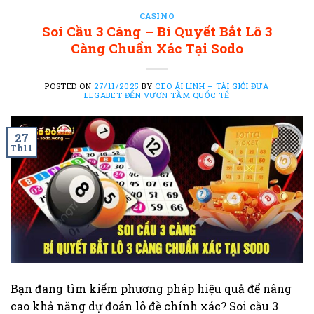
CASINO
Soi Cầu 3 Càng – Bí Quyết Bắt Lô 3
Càng Chuẩn Xác Tại Sodo
POSTED ON
27/11/2025
BY
CEO ÁI LINH – TÀI GIỎI ĐƯA
LEGABET ĐẾN VƯƠN TẦM QUỐC TẾ
27
Th11
Bạn đang tìm kiếm phương pháp hiệu quả để nâng
cao khả năng dự đoán lô đề chính xác? Soi cầu 3