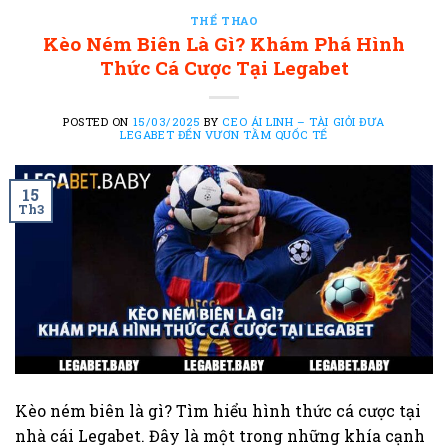
THỂ THAO
Kèo Ném Biên Là Gì? Khám Phá Hình
Thức Cá Cược Tại Legabet
POSTED ON
15/03/2025
BY
CEO ÁI LINH – TÀI GIỎI ĐƯA
LEGABET ĐẾN VƯƠN TẦM QUỐC TẾ
15
Th3
Kèo ném biên là gì? Tìm hiểu hình thức cá cược tại
nhà cái Legabet. Đây là một trong những khía cạnh