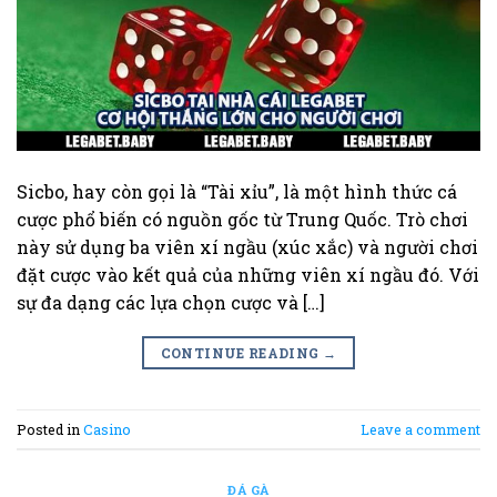
Sicbo, hay còn gọi là “Tài xỉu”, là một hình thức cá
cược phổ biến có nguồn gốc từ Trung Quốc. Trò chơi
này sử dụng ba viên xí ngầu (xúc xắc) và người chơi
đặt cược vào kết quả của những viên xí ngầu đó. Với
sự đa dạng các lựa chọn cược và […]
CONTINUE READING
→
Posted in
Casino
Leave a comment
ĐÁ GÀ