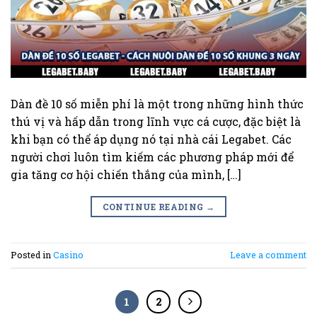
Dàn đề 10 số miễn phí là một trong những hình thức
thú vị và hấp dẫn trong lĩnh vực cá cược, đặc biệt là
khi bạn có thể áp dụng nó tại nhà cái Legabet. Các
người chơi luôn tìm kiếm các phương pháp mới để
gia tăng cơ hội chiến thắng của mình, […]
CONTINUE READING
→
Posted in
Casino
Leave a comment
1
2