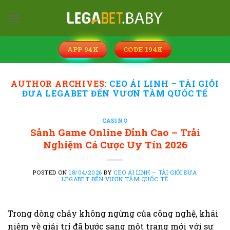
Skip
to
content
APP 94K
CODE 194K
AUTHOR ARCHIVES:
CEO ÁI LINH – TÀI GIỎI
ĐƯA LEGABET ĐẾN VƯƠN TẦM QUỐC TẾ
CASINO
Sảnh Game Online Đỉnh Cao – Trải
Nghiệm Cá Cược Uy Tín 2026
POSTED ON
18/04/2026
BY
CEO ÁI LINH – TÀI GIỎI ĐƯA
LEGABET ĐẾN VƯƠN TẦM QUỐC TẾ
Trong dòng chảy không ngừng của công nghệ, khái
niệm về giải trí đã bước sang một trang mới với sự